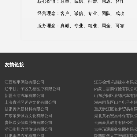
核心价值：尊重、诚信、推崇、感恩、合作
经营理念：客户、诚信、专业、团队、成功
服务理念：真诚、专业、精准、周全、可靠
友情链接
江西煌宇保险有限公司
江苏徐州卓越建材有限
辽宁甘井子区先福医疗有限公司
内蒙古志腾保险有限公
新疆圆洁汽车有限公司
山东济阳区辰德汽车有
上海青浦区远达文化有限公司
湖南雨花区山全电子有
甘肃奥洲新材料有限公司
重庆黔江区名梦贸易有
广东肇庆佩西文化有限公司
湖北黄石宏昌环保有限
贵州瑞安保险股份有限公司
云南豪具教育有限公司
浙江衢州力世旅游有限公司
吉林瑞通服务集团有限
甘肃丰泽汽车有限公司
陕西联华人工智能有限